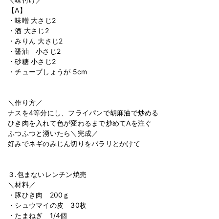
【A】
・味噌 大さじ2
・酒 大さじ2
・みりん 大さじ2
・醤油 小さじ2
・砂糖 小さじ2
・チューブしょうが 5cm
＼作り方／
ナスを4等分にし、フライパンで胡麻油で炒める
ひき肉を入れて色が変わるまで炒めてAを注ぐ
ふつふつと湧いたら＼完成／
好みでネギのみじん切りをパラリとかけて
３.包まないレンチン焼売
＼材料／
・豚ひき肉 200ｇ
・シュウマイの皮 30枚
・たまねぎ 1/4個