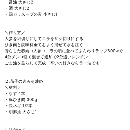
・醤油 大さじ2
・酒 大さじ2
・鶏ガラスープの素 小さじ1
＼作り方／
人参を細切りにしてニラをザク切りにする
ひき肉と調味料全てをよく混ぜて水を注ぐ
濡らした春雨→人参→ニラの順に並べてふんわりラップ600wで
4分チン→軽く混ぜて追加で2分追いレンチン
ごま油を垂らして完成（辛いの好きならラー油でも）
２.茄子の肉みそ炒め
＼材料／
・なす 4本
・豚ひき肉 300g
・長ネギ 1/2本
・胡麻油 大さじ1
＼味付け／