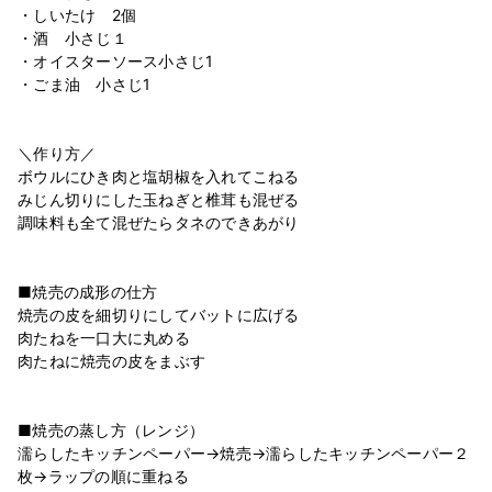
・しいたけ 2個
・酒 小さじ１
・オイスターソース小さじ1
・ごま油 小さじ1
＼作り方／
ボウルにひき肉と塩胡椒を入れてこねる
みじん切りにした玉ねぎと椎茸も混ぜる
調味料も全て混ぜたらタネのできあがり
■焼売の成形の仕方
焼売の皮を細切りにしてバットに広げる
肉たねを一口大に丸める
肉たねに焼売の皮をまぶす
■焼売の蒸し方（レンジ）
濡らしたキッチンペーパー→焼売→濡らしたキッチンペーパー２
枚→ラップの順に重ねる