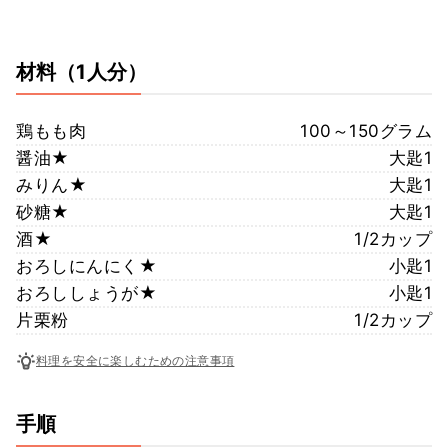
材料
（1人分）
鶏もも肉
100～150グラム
醤油★
大匙1
みりん★
大匙1
砂糖★
大匙1
酒★
1/2カップ
おろしにんにく★
小匙1
おろししょうが★
小匙1
片栗粉
1/2カップ
料理を安全に楽しむための注意事項
手順