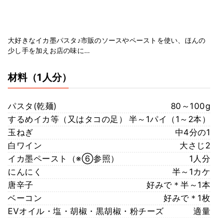
大好きなイカ墨パスタ♪市販のソースやペーストを使い、ほんの
少し手を加えお店の味に…
材料
（1人分）
パスタ(乾麺)
80～100g
するめイカ等（又はタコの足）
半～1パイ（1～2本）
玉ねぎ
中4分の1
白ワイン
大さじ2
イカ墨ペースト（※⑥参照）
1人分
にんにく
半～1カケ
唐辛子
好みで＊半～1本
ベーコン
好みで＊1枚
EVオイル・塩・胡椒・黒胡椒・粉チーズ
適量