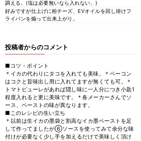
調える。(塩は必要無いなら入れない。)
好みですが仕上げに粉チーズ、EVオイルを回し掛けフ
ライパンを煽って出来上がり。
投稿者からのコメント
■コツ・ポイント
＊イカの代わりにタコを入れても美味。＊ベーコン
はコクと旨味出し用に入れてますが無くても可。＊
トマトピューレがあれば隠し味に一人分につき小匙1
程度入れると更に美味です。＊各メーカーさんでソ
ース、ペーストの味が異なります。
■このレシピの生い立ち
＊以前は生イカの墨袋と割高なイカ墨ペーストを足
して作ってましたが⑥ソースを使ってみて余分な味
付けが必要なく少し手を加えるだけで美味しく頂け