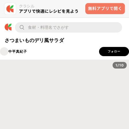
さつまいものデリ風サラダ
中平真紀子
フォロー
1/10