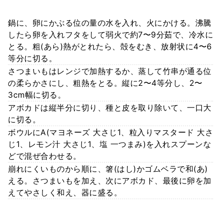
鍋に、卵にかぶる位の量の水を入れ、火にかける。沸騰
したら卵を入れフタをして弱火で約7〜9分茹で、冷水に
とる。粗(あら)熱がとれたら、殻をむき、放射状に4〜6
等分に切る。
さつまいもはレンジで加熱するか、蒸して竹串が通る位
の柔らかさにし、粗熱をとる。縦に2〜4等分し、2〜
3cm幅に切る。
アボカドは縦半分に切り、種と皮を取り除いて、一口大
に切る。
ボウルにA(マヨネーズ 大さじ1、粒入りマスタード 大さ
じ1、レモン汁 大さじ1、塩 一つまみ)を入れスプーンな
どで混ぜ合わせる。
崩れにくいものから順に、箸(はし)かゴムベラで和(あ)
える。さつまいもを加え、次にアボカド、最後に卵を加
えてやさしく和え、器に盛る。