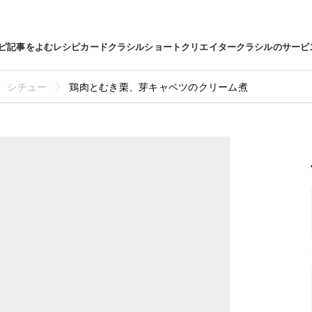
ピ
記事をよむ
レシピカード
クラシルショート
クリエイター
クラシルのサービ
シチュー
鶏肉とむき栗、芽キャベツのクリーム煮