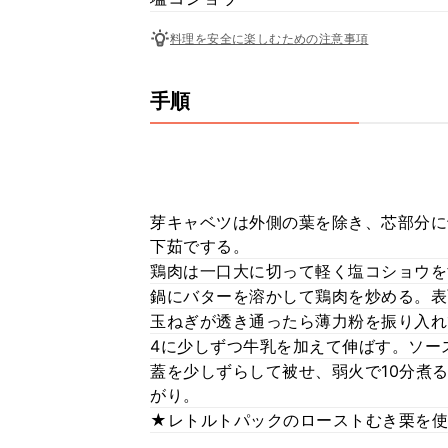
料理を安全に楽しむための注意事項
手順
芽キャベツは外側の葉を除き、芯部分に
下茹でする。
鶏肉は一口大に切って軽く塩コショウを
鍋にバターを溶かして鶏肉を炒める。表
玉ねぎが透き通ったら薄力粉を振り入れ
4に少しずつ牛乳を加えて伸ばす。ソー
蓋を少しずらして被せ、弱火で10分煮
がり。
★レトルトパックのローストむき栗を使