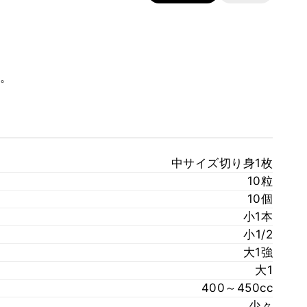
。
中サイズ切り身1枚
10粒
10個
小1本
小1/2
大1強
大1
400～450cc
少々