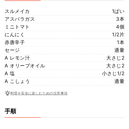
スルメイカ
1ぱい
アスパラガス
3本
ミニトマト
4個
にんにく
1/2片
赤唐辛子
1本
セージ
適量
A レモン汁
大さじ2
A オリーブオイル
大さじ2
A 塩
小さじ1/2
A こしょう
適量
料理を安全に楽しむための注意事項
手順