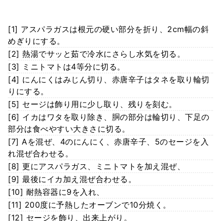
[1] アスパラガスは根元の硬い部分を折り、2cm幅の斜
めぎりにする。
[2] 熱湯でサッと茹で冷水にさらし水気を切る。
[3] ミニトマトは4等分に切る。
[4] にんにくはみじん切り、赤唐辛子はタネを取り輪切
りにする。
[5] セージは飾り用に少し取り、残りを刻む。
[6] イカはワタを取り除き、胴の部分は輪切り、下足の
部分は食べやすい大きさに切る。
[7] Aを混ぜ、4のにんにく、赤唐辛子、5のセージを入
れ混ぜ合わせる。
[8] 更にアスパラガス、ミニトマトを加え混ぜ、
[9] 最後にイカ加え混ぜ合わせる。
[10] 耐熱容器に9を入れ、
[11] 200度に予熱したオーブンで10分焼く。
[12] セージを飾り、出来上がり。