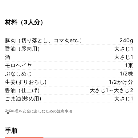
材料
（3人分）
豚肉（切り落とし、コマ肉etc.）
240g
醤油（豚肉用）
大さじ1
酒
大さじ1
モロヘイヤ
1束
ぶなしめじ
1/2株
生姜(すりおろし)
1/2かけ分
醤油（仕上げ）
大さじ1～大さじ2
ごま油(炒め用)
大さじ1
料理を安全に楽しむための注意事項
手順