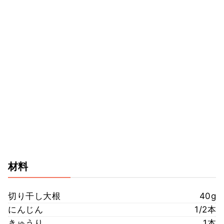
材料
切り干し大根
40g
にんじん
1/2本
きゅうり
1本