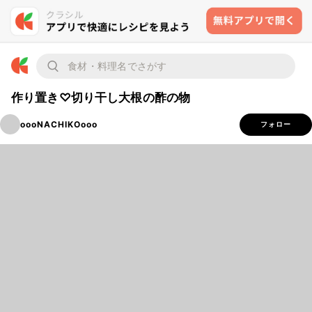
作り置き♡切り干し大根の酢の物
oooNACHIKOooo
フォロー