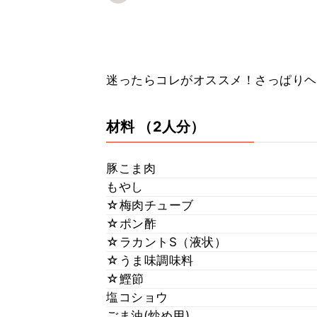
迷ったらコレがオススメ！さっぱりヘル
材料
（2人分）
豚こま肉
もやし
☆梅肉チューブ
☆ポン酢
☆ラカントS（液状）
☆うま味調味料
☆鰹節
塩コショウ
ごま油(炒め用)