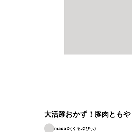
大活躍おかず！豚肉ともや
masa✩(くるぷぴぃ)