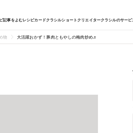
ピ
記事をよむ
レシピカード
クラシルショート
クリエイター
クラシルのサービ
め物
大活躍おかず！豚肉ともやしの梅肉炒め♬