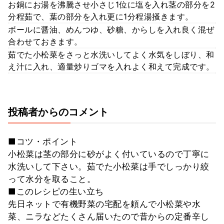
お鍋にお湯を沸騰させ小さじ1位に塩を入れ茎の部分を2
分程茹で、葉の部分を入れ更に1分程湯掻きます。
ボールに醤油、めんつゆ、砂糖、からしを入れ良く混ぜ
合わせておきます。
茹でた小松菜をさっと水洗いしてよく水気をしぼり、和
え汁に入れ、適量炒りゴマを入れよく和えて完成です。
投稿者からのコメント
■コツ・ポイント
小松菜は茎の部分に砂がよく付いているので丁寧に
水洗いして下さい。茹でた小松菜は手でしっかり絞
って水分を取ること。
■このレシピの生い立ち
先日ネットで有機野菜の宅配を頼んで小松菜や水
菜、ニラなどたくさん届いたので昔からの定番辛し