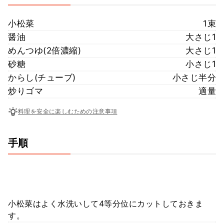
小松菜
1束
醤油
大さじ1
めんつゆ(2倍濃縮)
大さじ1
砂糖
小さじ1
からし(チューブ)
小さじ半分
炒りゴマ
適量
料理を安全に楽しむための注意事項
手順
小松菜はよく水洗いして4等分位にカットしておきま
す。