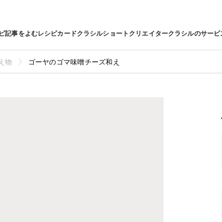
ピ
記事をよむ
レシピカード
クラシルショート
クリエイター
クラシルのサービ
え物
ゴーヤのゴマ味噌チーズ和え