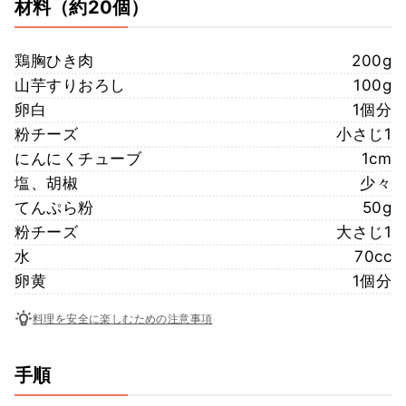
材料
（約20個）
鶏胸ひき肉
200g
山芋すりおろし
100g
卵白
1個分
粉チーズ
小さじ1
にんにくチューブ
1cm
塩、胡椒
少々
てんぷら粉
50g
粉チーズ
大さじ1
水
70cc
卵黄
1個分
料理を安全に楽しむための注意事項
手順