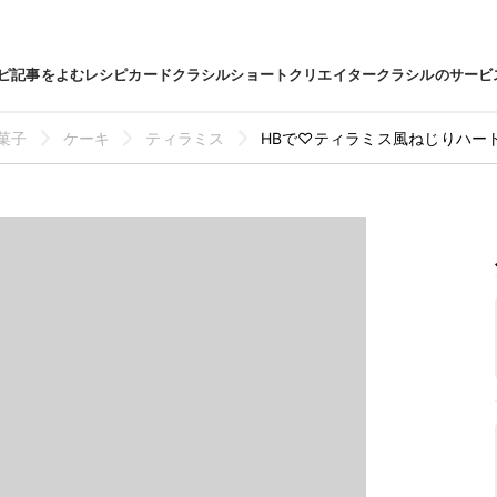
ピ
記事をよむ
レシピカード
クラシルショート
クリエイター
クラシルのサービ
菓子
ケーキ
ティラミス
HBで♡ティラミス風ねじりハー