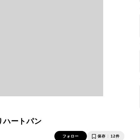
りハートパン
フォロー
保存
12件