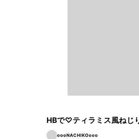
HBで♡ティラミス風ねじ
oooNACHIKOooo