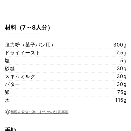
材料
（7～8人分）
強力粉（菓子パン用）
300g
ドライイースト
7.5g
塩
5g
砂糖
30g
スキムミルク
30g
バター
30g
卵
75g
水
115g
料理を安全に楽しむための注意事項
手順