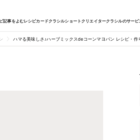
ピ
記事をよむ
レシピカード
クラシルショート
クリエイター
クラシルのサービ
ン
ハマる美味しさ♪ハーブミックスdeコーンマヨパン レシピ・作