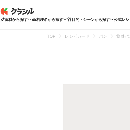
食材から探す
料理名から探す
目的・シーンから探す
公式レシ
TOP
レシピカード
パン
惣菜パ