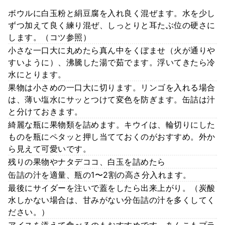
ボウルに白玉粉と絹豆腐を入れ良く混ぜます。水を少し
ずつ加えて良く練り混ぜ、しっとりと耳たぶ位の硬さに
します。（コツ参照）
小さな一口大に丸めたら真ん中をくぼませ（火が通りや
すいように）、沸騰した湯で茹でます。浮いてきたら冷
水にとります。
果物は小さめの一口大に切ります。リンゴを入れる場合
は、薄い塩水にサッとつけて変色を防ぎます。缶詰は汁
と分けておきます。
綺麗な瓶に果物類を詰めます。キウイは、輪切りにした
ものを瓶にペタッと押し当てておくのがおすすめ。外か
ら見えて可愛いです。
残りの果物やナタデココ、白玉を詰めたら
缶詰の汁を適量、瓶の1〜2割の高さ分入れます。
最後にサイダーを注いで蓋をしたら出来上がり。（炭酸
水しかない場合は、甘みがない分缶詰の汁を多くしてく
ださい。）
アイスを添えて食べるのもおすすめです。あんこもプラ