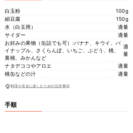
白玉粉
100g
絹豆腐
150g
水（白玉用）
適量
サイダー
適量
お好みの果物（缶詰でも可）:バナナ、キウイ、パ
適
イナップル、さくらんぼ、いちご、ぶどう、桃、
量
黄桃、みかんなど
ナタデココやアロエ
適量
桃缶などの汁
適量
料理を安全に楽しむための注意事項
手順