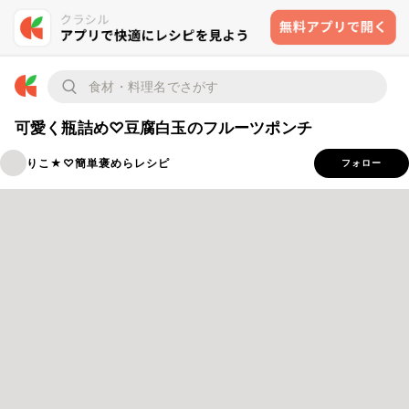
可愛く瓶詰め♡豆腐白玉のフルーツポンチ
りこ★♡簡単褒めらレシピ
フォロー