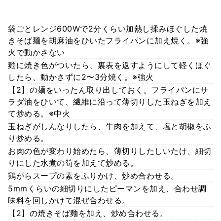
袋ごとレンジ600Wで2分くらい加熱し揉みほぐした焼
きそば麺を胡麻油をひいたフライパンに加え焼く。※強
火で動かさない
麺に焼き色がついたら、裏表を返すようにして軽くほぐ
したら、動かさずに2〜3分焼く。※強火
【2】の麺をいったん取り出しておく。フライパンにサ
ラダ油をひいて、繊維に沿って薄切りした玉ねぎを加え
て炒める。※中火
玉ねぎがしんなりしたら、牛肉を加えて、塩と胡椒をふ
り炒める。
お肉の色が変わり始めたら、薄切りしたしいたけ、細切
りにした水煮の筍を加えて炒める。
鶏がらスープの素をふりかけ、炒め合わせる。
5mmくらいの細切りにしたピーマンを加え、合わせ調
味料を回しかけて混ぜ合わせる。
【2】の焼きそば麺を加え、炒め合わせる。