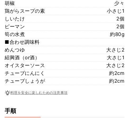
胡椒
少々
鶏がらスープの素
小さじ1
しいたけ
2個
ピーマン
2個
筍の水煮
約80g
■合わせ調味料
めんつゆ
大さじ2
紹興酒（or酒）
大さじ1
オイスターソース
大さじ2
チューブにんにく
約2cm
チューブしょうが
約2cm
料理を安全に楽しむための注意事項
手順