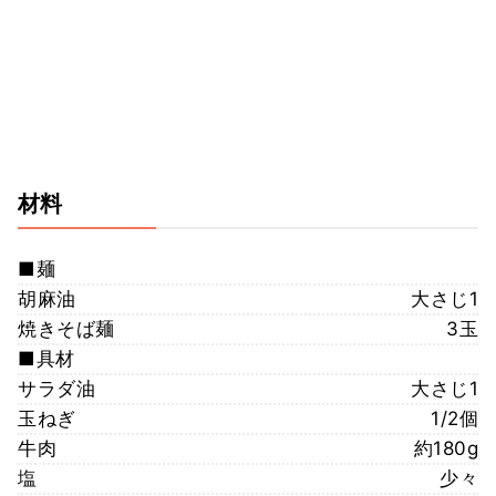
材料
■麺
胡麻油
大さじ1
焼きそば麺
3玉
■具材
サラダ油
大さじ1
玉ねぎ
1/2個
牛肉
約180g
塩
少々