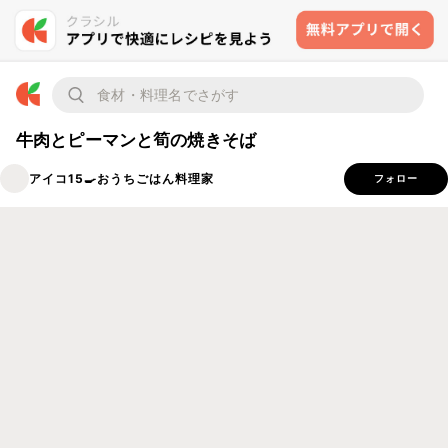
牛肉とピーマンと筍の焼きそば
アイコ15🍳おうちごはん料理家
フォロー