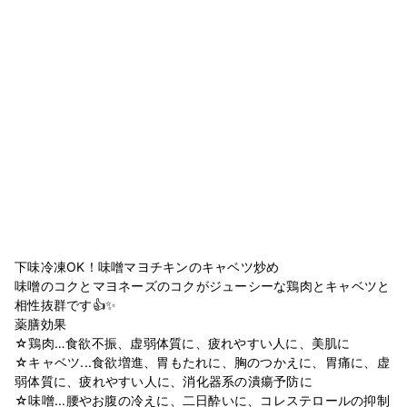
下味冷凍OK！味噌マヨチキンのキャベツ炒め
味噌のコクとマヨネーズのコクがジューシーな鶏肉とキャベツと
相性抜群です👍✨
薬膳効果
☆鶏肉…食欲不振、虚弱体質に、疲れやすい人に、美肌に
☆キャベツ...食欲増進、胃もたれに、胸のつかえに、胃痛に、虚
弱体質に、疲れやすい人に、消化器系の潰瘍予防に
☆味噌...腰やお腹の冷えに、二日酔いに、コレステロールの抑制