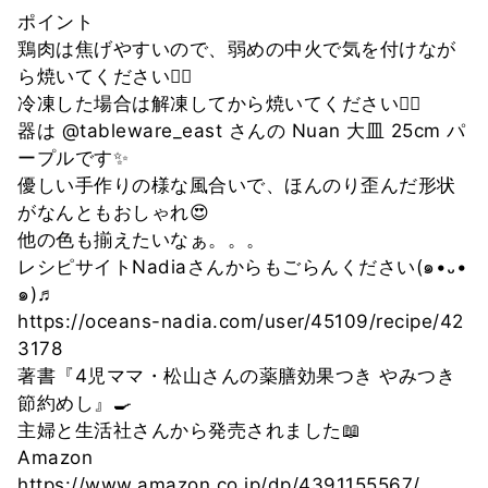
ポイント
鶏肉は焦げやすいので、弱めの中火で気を付けなが
ら焼いてください💁‍♀️
冷凍した場合は解凍してから焼いてください💁‍♀️
器は @tableware_east さんの Nuan 大皿 25cm パ
ープルです✨
優しい手作りの様な風合いで、ほんのり歪んだ形状
がなんともおしゃれ😍
他の色も揃えたいなぁ。。。
レシピサイトNadiaさんからもごらんください(๑•᎑•
๑)♬
https://oceans-nadia.com/user/45109/recipe/42
3178
著書『4児ママ・松山さんの薬膳効果つき やみつき
節約めし』🍳
主婦と生活社さんから発売されました📖
Amazon
https://www.amazon.co.jp/dp/4391155567/