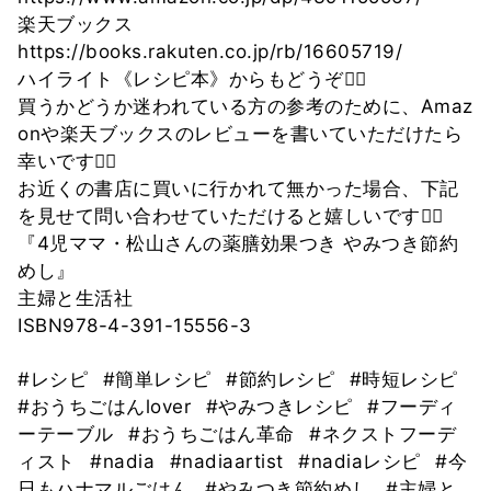
楽天ブックス
https://books.rakuten.co.jp/rb/16605719/
ハイライト《レシピ本》からもどうぞ🙇‍♀️
買うかどうか迷われている方の参考のために、Amaz
onや楽天ブックスのレビューを書いていただけたら
幸いです🙇‍♀️
お近くの書店に買いに行かれて無かった場合、下記
を見せて問い合わせていただけると嬉しいです🙇‍♀️
『4児ママ・松山さんの薬膳効果つき やみつき節約
めし』
主婦と生活社
ISBN978-4-391-15556-3
#レシピ
#簡単レシピ
#節約レシピ
#時短レシピ
#おうちごはんlover
#やみつきレシピ
#フーディ
ーテーブル
#おうちごはん革命
#ネクストフーデ
ィスト
#nadia
#nadiaartist
#nadiaレシピ
#今
日もハナマルごはん
#やみつき節約めし
#主婦と