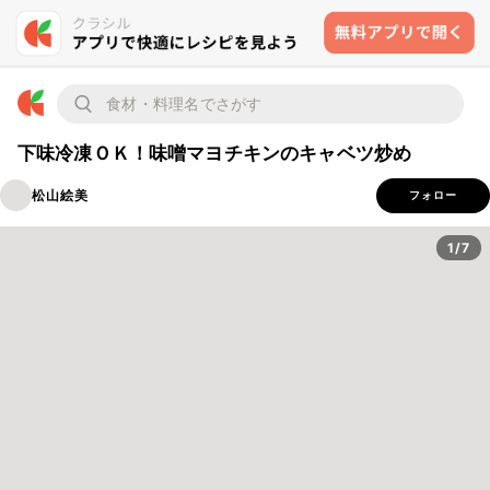
下味冷凍ＯＫ！味噌マヨチキンのキャベツ炒め
松山絵美
フォロー
1/7