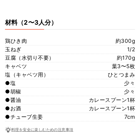
材料
（2〜3人分）
鶏ひき肉
約300g
玉ねぎ
1/2
豆腐（水切り不要）
約170g
キャベツ
葉3〜5枚
塩（キャベツ用）
ひとつまみ
●塩
少々
●胡椒
少々
●醤油
カレースプーン1杯
●お酒
カレースプーン1杯
●チューブ生姜
7cm
料理を安全に楽しむための注意事項