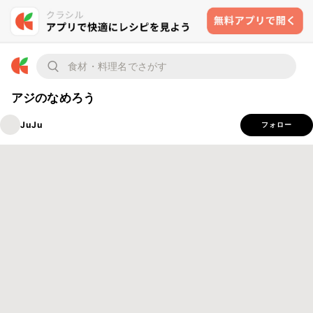
アジのなめろう
JuJu
フォロー