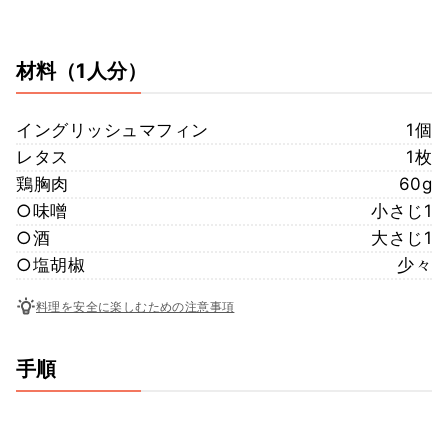
材料
（1人分）
イングリッシュマフィン
1個
レタス
1枚
鶏胸肉
60g
○味噌
小さじ1
○酒
大さじ1
○塩胡椒
少々
料理を安全に楽しむための注意事項
手順