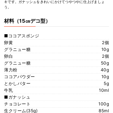
キです。ガナッシュをきれいにかけてつやつやに仕上げましょ
う。
材料
（15㎝デコ型）
■ココアスポンジ
卵黄
2個
グラニュー糖
10g
卵白
2個
グラニュー糖
50g
薄力粉
40g
ココアパウダー
10g
とかしバター
5g
牛乳
10ml
■ガナッシュ
チョコレート
100g
生クリーム(35g)
85ml