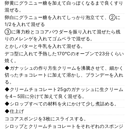
卵黄にグラニュー糖を加えて白っぽくなるまで良くすり
混ぜる。
卵白にグラニュー糖を入れてしっかり泡立てて、②に
1/2を入れて混ぜる
③に薄力粉とココアパウダーを振り入れて混ぜたら残
りのメレンゲを入れてゴムベラで混ぜる。
とかしバターと牛乳を入れて混ぜる。
デコ型に入れて予熱した170℃のオーブンで23分くらい
焼く。
◆ガナッシュの作り方生クリームを沸騰させて、細かく
切ったチョコレートに加えて溶かし、ブランデーを入れ
る。
◆クリームチョコレート25gのガナッシュに生クリーム
を4～5回に分けて加えて良く混ぜる。
◆シロップすべての材料を火にかけて少し煮詰める。
◆仕上げ
ココアスポンジを3枚にスライスする。
シロップとクリームチョコレートをそれぞれのスポンジ