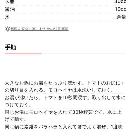
味醂
30cc
醤油
10cc
氷
適量
料理を安全に楽しむための注意事項
手順
大きなお鍋にお湯をたっぷり沸かす。トマトのお尻に＋
の切り目を入れる。モロヘイヤは水洗いしておく。
お湯が沸いたら、トマトを10秒間浸す。取り出して水に
つけておく。
同じお湯にモロヘイヤを入れて30秒程茹でて、水に上
げて晒す。
同じ鍋に素麺をパラパラと入れて箸でよく混ぜ、1度吹