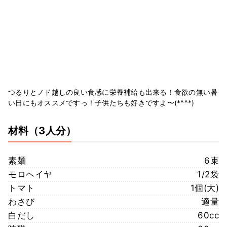
つるりとノド越しの良い食感に栄養補給も出来る！食欲の無い暑
い日にもオススメですっ！子供たちも好きですよ〜(*^^*)
材料
（3人分）
素麺
6束
モロヘイヤ
1/2袋
トマト
1個(大)
わさび
適量
白だし
60cc