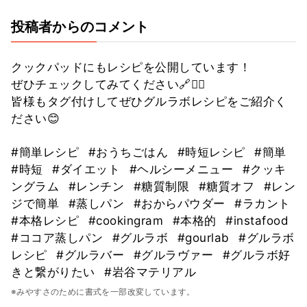
投稿者からのコメント
クックパッドにもレシピを公開しています！
ぜひチェックしてみてください🔗💁‍♀️
皆様もタグ付けしてぜひグルラボレシピをご紹介く
ださい😊
#簡単レシピ
#おうちごはん
#時短レシピ
#簡単
#時短
#ダイエット
#ヘルシーメニュー
#クッキ
ングラム
#レンチン
#糖質制限
#糖質オフ
#レン
ジで簡単
#蒸しパン
#おからパウダー
#ラカント
#本格レシピ
#cookingram
#本格的
#instafood
#ココア蒸しパン
#グルラボ
#gourlab
#グルラボ
レシピ
#グルラバー
#グルラヴァー
#グルラボ好
きと繋がりたい
#岩谷マテリアル
※みやすさのために書式を一部改変しています。