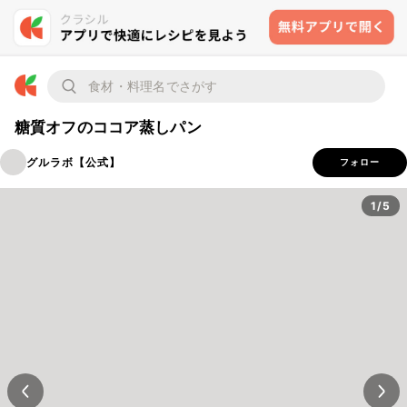
糖質オフのココア蒸しパン
グルラボ【公式】
フォロー
1/5