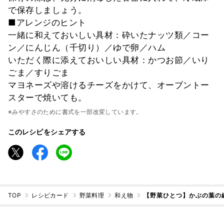
で保存しましょう。
■アレンジのヒント
一緒に和えておいしい具材：砕いたナッツ類／コー
ン／にんじん（千切り）／ゆで卵／ハム
いただく際に添えておいしい具材：かつお節／いり
ごま／すりごま
マヨネーズや溶けるチーズをかけて、オーブントー
スターで焼いても。
※みやすさのために書式を一部改変しています。
このレシピをシェアする
TOP
レシピカード
野菜料理
和え物
【野菜ひとつ】かぶの葉の