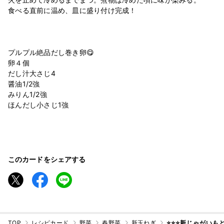
食べる直前に温め、皿に盛り付け完成！
プルプル絶品だし巻き卵😋
卵４個
だし汁大さじ4
醤油1/2強
みりん1/2強
ほんだし小さじ1強
このカードをシェアする
TOP
レシピカード
野菜
春野菜
新玉ねぎ
⭐️⭐️⭐️新じゃが