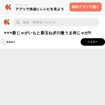
⭐️⭐️⭐️新じゃがいもと新玉ねぎの激うま肉じゃが‼️
kaori
フォロー