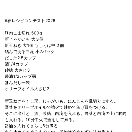
#春レシピコンテスト2026
豚肉こま切れ 500g
新じゃがいも 大３個
新玉ねぎ 大1個 もしくは中２個
結んである白滝 小2パック
だし汁2.5カップ
酒1/4カップ
砂糖 大さじ3
醤油1/2カップ弱
ほんだし一袋
オリーブオイル大さじ2
新玉ねぎをくし形、じゃがいも、にんじんを乱切りにする。
野菜をオリーブオイルで強火で炒めて焦げ目をつける。
そこに出汁と、酒、砂糖、白滝を入れる。野菜と白滝の上に豚肉
も入れる。10分中火で蓋をして煮る。
醤油を入れてさらに6分煮る
火を止めて冷めるまでまつ。煮物は冷めた頃に味が染みる。