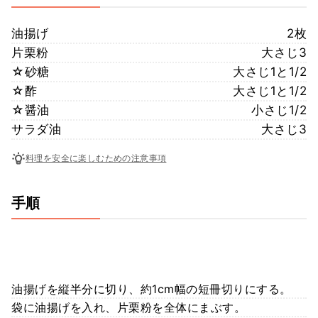
油揚げ
2枚
片栗粉
大さじ3
☆砂糖
大さじ1と1/2
☆酢
大さじ1と1/2
☆醤油
小さじ1/2
サラダ油
大さじ3
料理を安全に楽しむための注意事項
手順
油揚げを縦半分に切り、約1cm幅の短冊切りにする。
袋に油揚げを入れ、片栗粉を全体にまぶす。