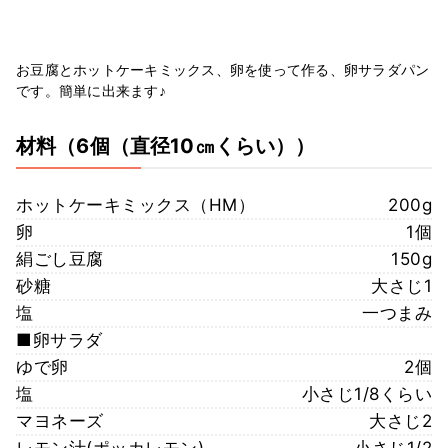
お豆腐とホットケーキミックス、卵を使って作る、卵サラダパン
です。簡単に出来ます♪
材料
（6個（直径10㎝くらい））
ホットケーキミックス（HM）
200g
卵
1個
絹ごし豆腐
150g
砂糖
大さじ1
塩
一つまみ
■卵サラダ
ゆで卵
2個
塩
小さじ1/8くらい
マヨネーズ
大さじ2
レモン汁(ポッカレモン)
小さじ1/2