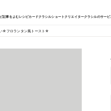
ピ
記事をよむ
レシピカード
クラシルショート
クリエイター
クラシルのサービ
い☆フロランタン風トースト☆