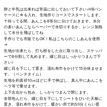
卵と牛乳は出来れば常温に出しておいて下さい♪HBパン
ケースに☆を入れ、生地作りコースでスタートします。
↑待ってる間、あんこを8等分に分けておきます。水分
の多いあんこならペーパーで水切りするか、レンジ加熱
して水分を飛ばしてね
手作りでも市販でもOK！私はこちらのこしあんを使用
→
生地が出来たら、打ち粉をした台に取り出し、スケッパ
ーで8分割して丸めます。綴じ目はしっかりつまんで下
さい♪
綴じ目を下にして置き、濡れ布巾をかけて15分休ませま
す。（ベンチタイム）
生地を約直径10㎝ほどに手で伸ばし、真ん中にあんこを
ヘラ等で乗せます。
上下左右から包み、しっかりつまんで閉じます。
全部包んだら、綴じ目を下にしてシートをひいた天板に
置き、濡れ布巾をかけて、暖かい所で約50分くらい置