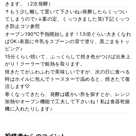
きます。（2次発酵）
↑もう少し離して置いて下さいね♪発酵したらくっつい
てしまうので♪↓案の定、くっつきました笑)下記くっつ
き防止コツ参照
オーブン190℃予熱開始します！1.5倍ぐらい大きくなれ
ばOK♪表面に牛乳をスプーンの背で塗り、黒ごまをトッ
ピング♪
15分くらい焼いて、ふっくらして焼き色がつけば出来上
がり！クーラーで粗熱を取ります。
焼きたてがふわふわで美味しいですが、次の日に食べる
時はホイルに包んでトースターで温めると、焼きたて復
活します♡
寒くなってきたら、発酵は暖かい所を探すとか、レンジ
加熱やオーブン機能で工夫して下さいね！私は食器乾燥
機に入れたりします♪