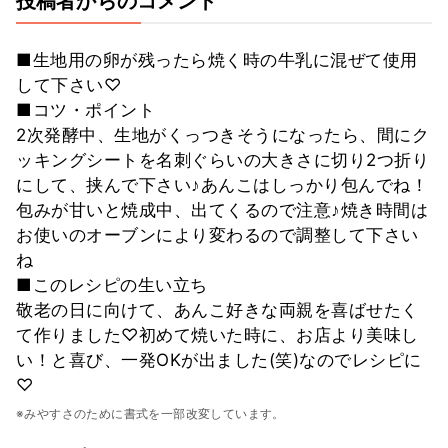
投稿者からのコメント
■生地用の卵が残ったら焼く時の牛乳に混ぜて使用
して下さい♡
■コツ・ポイント
2次発酵中、生地がくっつきそうになったら、間にク
ッキングシートを名刺ぐらいの大きさに切り2つ折り
にして、挟んで下さい♪あんこはしっかり包んでね！
包みが甘いと焼成中、出てくるので注意♪焼き時間は
お使いのオーブンにより変わるので調整して下さい
ね
■このレシピの生い立ち
敬老の日に向けて、あんこ好きな両親を喜ばせたく
て作りました♡初めて焼いた時に、お店より美味し
い！と喜び、一発OKが出ました(笑)なのでレシピに
♡
※みやすさのために書式を一部改変しています。