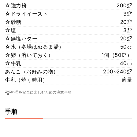
☆強力粉
200㌘
☆ドライイースト
3㌘
☆砂糖
20㌘
☆塩
3㌘
☆無塩バター
20㌘
☆水（冬場はぬるま湯）
50㏄
☆卵（溶いておく）
1個（50㌘）
☆牛乳
40㏄
あんこ（お好みの物）
200~240㌘
牛乳（焼く時用）
適量
料理を安全に楽しむための注意事項
手順