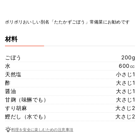
ポリポリおいしい別名「たたかずごぼう」常備菜にお勧めです
材料
ごぼう
200g
水
600㏄
天然塩
小さじ1
酢
大さじ1
醤油
大さじ1
甘麹（味醂でも）
大さじ1
すり胡麻
大さじ2
鰹だし（水でも）
大さじ2
料理を安全に楽しむための注意事項