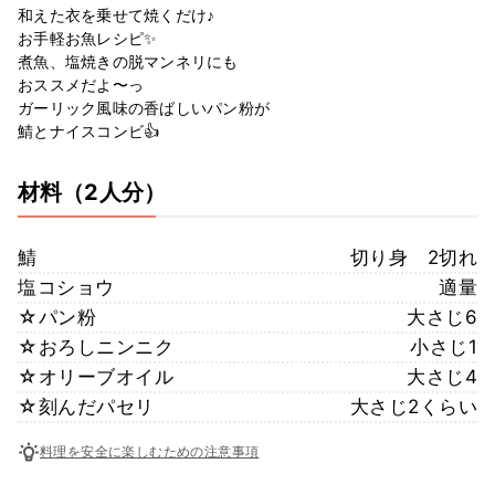
和えた衣を乗せて焼くだけ♪
お手軽お魚レシピ✨
煮魚、塩焼きの脱マンネリにも
おススメだよ〜っ
ガーリック風味の香ばしいパン粉が
鯖とナイスコンビ👍
材料
（2人分）
鯖
切り身 2切れ
塩コショウ
適量
☆パン粉
大さじ6
☆おろしニンニク
小さじ1
☆オリーブオイル
大さじ4
☆刻んだパセリ
大さじ2くらい
料理を安全に楽しむための注意事項