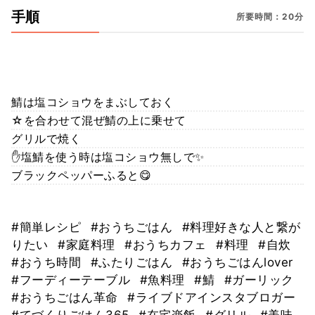
手順
所要時間：20分
鯖は塩コショウをまぶしておく
☆を合わせて混ぜ鯖の上に乗せて
グリルで焼く
✋塩鯖を使う時は塩コショウ無しで✨
ブラックペッパーふると😋
#簡単レシピ
#おうちごはん
#料理好きな人と繋が
りたい
#家庭料理
#おうちカフェ
#料理
#自炊
#おうち時間
#ふたりごはん
#おうちごはんlover
#フーディーテーブル
#魚料理
#鯖
#ガーリック
#おうちごはん革命
#ライブドアインスタブロガー
#てづくりごはん365
#在宅楽飯
#グリル
#美味