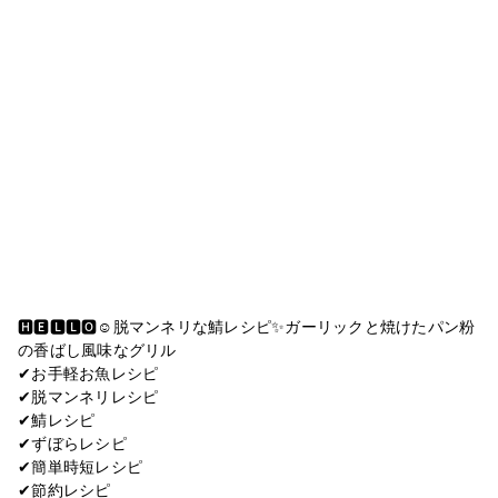
🅷🅴🅻🅻🅾︎☺︎脱マンネリな鯖レシピ✨ガーリックと焼けたパン粉
の香ばし風味なグリル
✔︎お手軽お魚レシピ
✔︎脱マンネリレシピ
✔︎鯖レシピ
✔︎ずぼらレシピ
✔︎簡単時短レシピ
✔︎節約レシピ