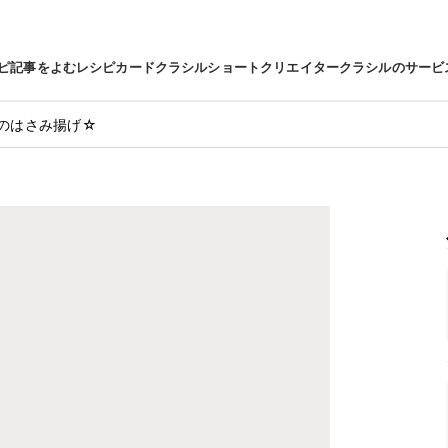
ピ
記事をよむ
レシピカード
クラシルショート
クリエイター
クラシルのサービ
のはさみ揚げ☆