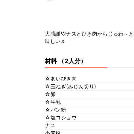
大感謝♡ナスとひき肉からじゅわ～と
味しい♬
材料
（2人分）
☆あいびき肉
☆玉ねぎ(みじん切り)
☆卵
☆牛乳
☆パン粉
☆塩コショウ
ナス
小麦粉