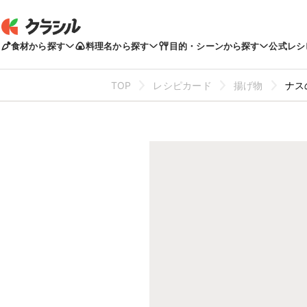
食材から探す
料理名から探す
目的・シーンから探す
公式レシ
TOP
レシピカード
揚げ物
ナス