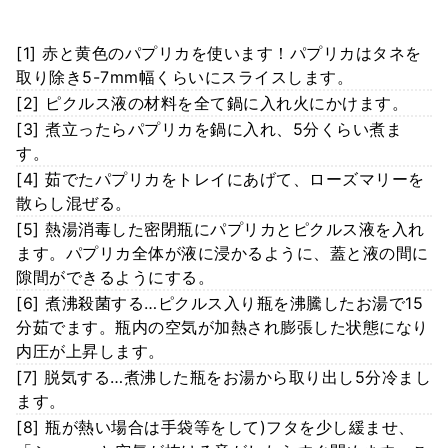
[1] 赤と黄色のパプリカを使います！パプリカはタネを
取り除き5-7mm幅くらいにスライスします。
[2] ピクルス液の材料を全て鍋に入れ火にかけます。
[3] 煮立ったらパプリカを鍋に入れ、5分くらい煮ま
す。
[4] 茹でたパプリカをトレイにあげて、ローズマリーを
散らし混ぜる。
[5] 熱湯消毒した密閉瓶にパプリカとピクルス液を入れ
ます。パプリカ全体が液に浸かるように、蓋と液の間に
隙間ができるようにする。
[6] 煮沸殺菌する…ピクルス入り瓶を沸騰したお湯で15
分茹でます。瓶内の空気が加熱され膨張した状態になり
内圧が上昇します。
[7] 脱気する…煮沸した瓶をお湯から取り出し5分冷まし
ます。
[8] 瓶が熱い場合は手袋等をして)フタを少し緩ませ、