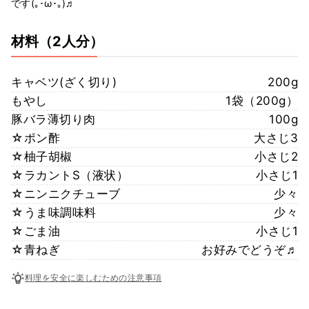
です(｡･ω･｡)♬
材料
（2人分）
キャベツ(ざく切り)
200g
もやし
1袋（200g）
豚バラ薄切り肉
100g
☆ポン酢
大さじ3
☆柚子胡椒
小さじ2
☆ラカントS（液状）
小さじ1
☆ニンニクチューブ
少々
☆うま味調味料
少々
☆ごま油
小さじ1
☆青ねぎ
お好みでどうぞ♬
料理を安全に楽しむための注意事項