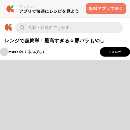
レンジで超簡単！最高すぎる☆豚バラもやし
masa✩(くるぷぴぃ)
フォロー