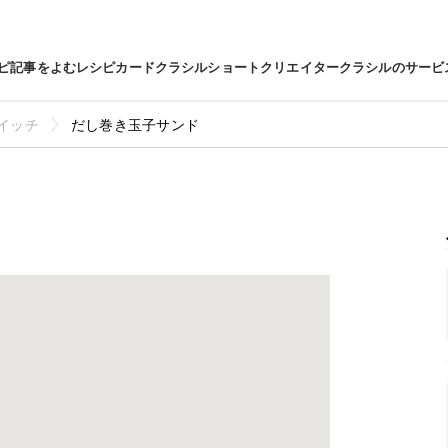
ピ
記事をよむ
レシピカード
クラシルショート
クリエイター
クラシルのサービ
イッチ
だし巻き玉子サンド