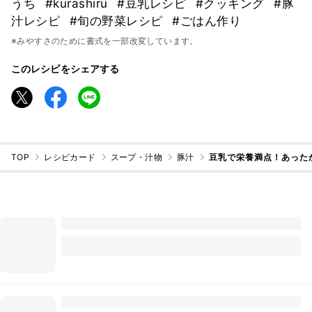
うち
#kurashiru
#豆乳レシピ
#クッキング
#豚
汁レシピ
#旬の野菜レシピ
#ごはん作り
※みやすさのために書式を一部改変しています。
このレシピをシェアする
TOP
レシピカード
スープ・汁物
豚汁
豆乳で栄養満点！あった