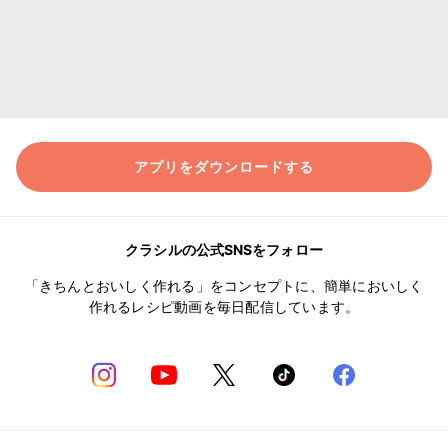
アプリをダウンロードする
クラシルの公式SNSをフォロー
「きちんとおいしく作れる」をコンセプトに、簡単においしく
作れるレシピ動画を毎日配信しています。