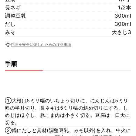
長ネギ
1/2本
調整豆乳
300ml
だし
300ml
みそ
大さじ3
料理を安全に楽しむための注意事項
手順
①大根は5ミリ幅のいちょう切りに、にんじんは5ミリ
幅の半月切り、長ネギは5ミリ幅の斜め切りにする。し
めじはほぐし、豚こま肉は小さく切る。豆腐は一口大に
切る。
②鍋にだしと具材(調整豆乳、みそ以外)を入れ、中火に