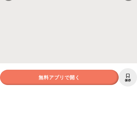
無料アプリで開く
保存