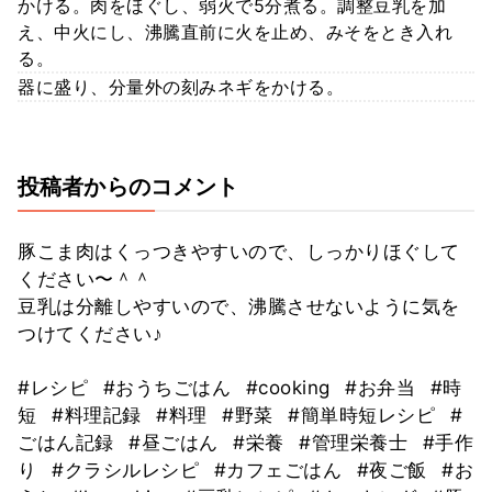
かける。肉をほぐし、弱火で5分煮る。調整豆乳を加
え、中火にし、沸騰直前に火を止め、みそをとき入れ
る。
器に盛り、分量外の刻みネギをかける。
投稿者からのコメント
豚こま肉はくっつきやすいので、しっかりほぐして
ください〜＾＾
豆乳は分離しやすいので、沸騰させないように気を
つけてください♪
#レシピ
#おうちごはん
#cooking
#お弁当
#時
短
#料理記録
#料理
#野菜
#簡単時短レシピ
#
ごはん記録
#昼ごはん
#栄養
#管理栄養士
#手作
り
#クラシルレシピ
#カフェごはん
#夜ご飯
#お