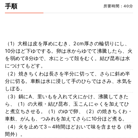
手順
所要時間：40分
（1）大根は皮を厚めにむき、2cm厚さの輪切りにし、
10分ほど下ゆでする。卵は水からゆでて沸騰したら、火
を弱めて8分ゆで、水にとって殻をむく。結び昆布は水
につけてもどす。
（2）焼きちくわは長さを半分に切って、さらに斜め半
分に切る。車麩は水に浸して手のひらではさみ、水気を
しぼる。
（3）鍋にA、里いもを入れて火にかけ、沸騰してきた
ら、（1）の大根・結び昆布、玉こんにゃくを加えてひ
と煮立ちさせる。（1）のゆで卵、（2）の焼きちくわ・
車麩、がんも、つみれを加えてさらに10分ほど煮る。
（4）火を止めて3～4時間ほどおいて味を含ませる（時
間外）。