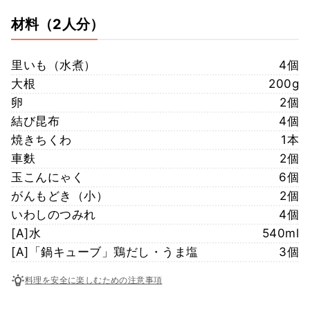
材料
（2人分）
里いも（水煮）
4個
大根
200g
卵
2個
結び昆布
4個
焼きちくわ
1本
車麩
2個
玉こんにゃく
6個
がんもどき（小）
2個
いわしのつみれ
4個
[A]水
540ml
[A]「鍋キューブ」鶏だし・うま塩
3個
料理を安全に楽しむための注意事項