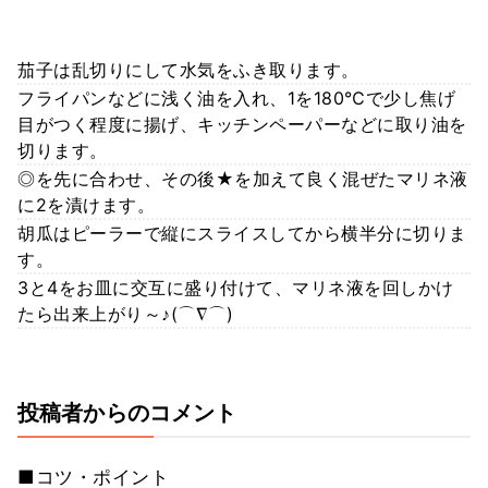
茄子は乱切りにして水気をふき取ります。
フライパンなどに浅く油を入れ、1を180℃で少し焦げ
目がつく程度に揚げ、キッチンペーパーなどに取り油を
切ります。
◎を先に合わせ、その後★を加えて良く混ぜたマリネ液
に2を漬けます。
胡瓜はピーラーで縦にスライスしてから横半分に切りま
す。
3と4をお皿に交互に盛り付けて、マリネ液を回しかけ
たら出来上がり～♪(⌒∇⌒)
投稿者からのコメント
■コツ・ポイント