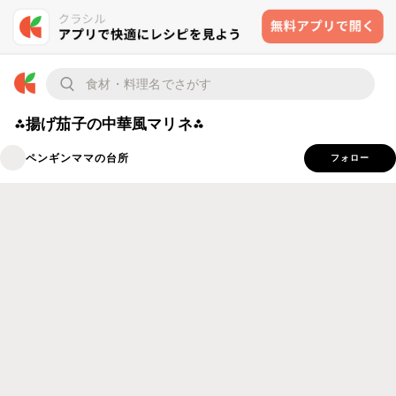
⁂揚げ茄子の中華風マリネ⁂
ペンギンママの台所
フォロー