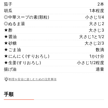
茄子
2本
胡瓜
1本程度
◎中華スープの素(顆粒)
小さじ1/4
◎ぬるま湯
大さじ2
★酢
大さじ3
★醤油
大さじ1と1/2
★砂糖
大さじ2/3
★ごま油
数滴
★にんにく(すりおろし)
1かけ分
★生姜(すりおろし)
小さじ1/2程度
揚げ油
適量
料理を安全に楽しむための注意事項
手順