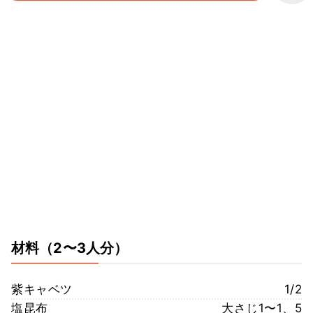
材料
（2〜3人分）
紫キャベツ
1/2
塩昆布
大さじ1〜1、5