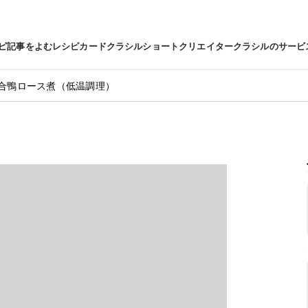
ピ
記事をよむ
レシピカード
クラシルショート
クリエイター
クラシルのサービ
合鴨ロース煮（低温調理）