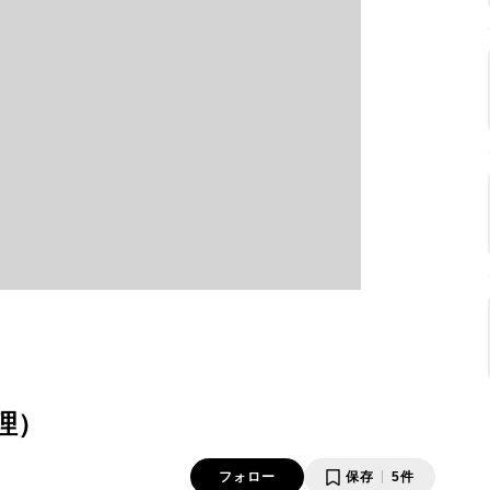
理）
フォロー
保存
5件