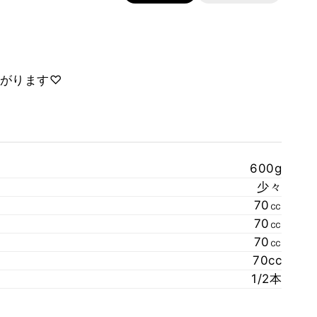
がります♡
600g
少々
70㏄
70㏄
70㏄
70cc
1/2本