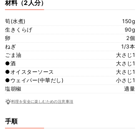
材料
（2人分）
筍(水煮)
150g
生きくらげ
90g
卵
2個
ねぎ
1/3本
ごま油
大さじ1
●酒
大さじ1
●オイスターソース
大さじ1
●ウェイパー(中華だし)
小さじ1
塩胡椒
適量
料理を安全に楽しむための注意事項
手順