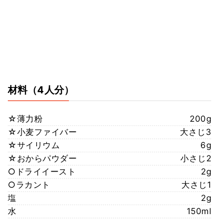
材料
（4人分）
☆薄力粉
200g
☆小麦ファイバー
大さじ3
☆サイリウム
6g
☆おからパウダー
小さじ2
○ドライイースト
2g
○ラカント
大さじ1
塩
2g
水
150ml