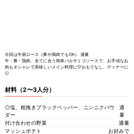
今回は牛肩ロース（豚や鶏肉でもOK） 適量
牛・豚・鶏肉、全てに合う簡単バルサミコソースで、お手頃なお
肉もオシャレで美味しいメイン料理に♡おもてなし、ディナーに
◎
材料
（2〜3人分）
◎塩、粗挽きブラックペッパー、ニンニクパウ
適
ダー
量
付け合わせの野菜
適量
マッシュポテト
お好みで