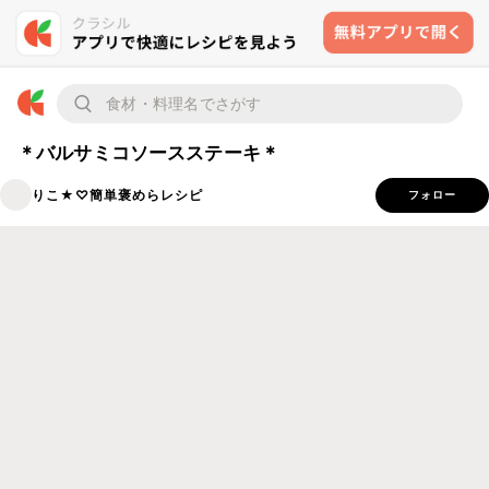
＊バルサミコソースステーキ＊
りこ★♡簡単褒めらレシピ
フォロー