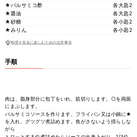
★バルサミコ酢
各大匙2
★醤油
各大匙2
★砂糖
各小匙2
★みりん
各小匙2
料理を安全に楽しむための注意事項
手順
肉は、脂身部分に包丁をいれ、筋切りします。◎を両面
にまぶします。
バルサミコソースを作ります。フライパン又は小鍋に★
を入れ、グツグツ煮詰めます。焦がさないよう揺らしな
がら
トロッとする位煮詰めたらソースの出来上がり。1/3位