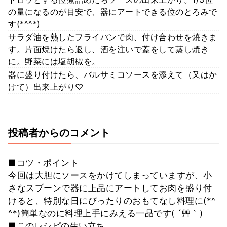
の量になるのが目安で、器にアートできる位のとろみで
す(*^^*)
サラダ油を熱したフライパンで肉、付け合わせを焼きま
す。片面焼けたら返し、酒を注いで蓋をして蒸し焼き
に。野菜には塩胡椒を。
器に盛り付けたら、バルサミコソースを添えて（又はか
けて）出来上がり♡
投稿者からのコメント
■コツ・ポイント
今回は大胆にソースをかけてしまっていますが、小
さなスプーンで器に上品にアートしてお肉を盛り付
けると、特別な日にぴったりのおもてなし料理に(*^
^*)簡単なのに料理上手にみえる一品です( ´艸｀)
■このレシピの生い立ち