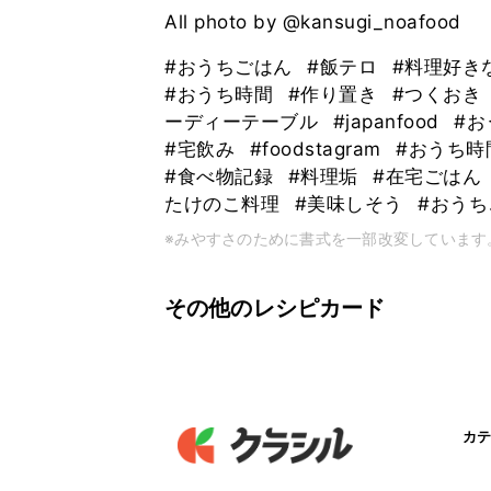
All photo by @kansugi_noafood
#おうちごはん
#飯テロ
#料理好き
#おうち時間
#作り置き
#つくおき
ーディーテーブル
#japanfood
#
#宅飲み
#foodstagram
#おうち
#食べ物記録
#料理垢
#在宅ごはん
たけのこ料理
#美味しそう
#おう
※みやすさのために書式を一部改変しています
その他のレシピカード
カテ