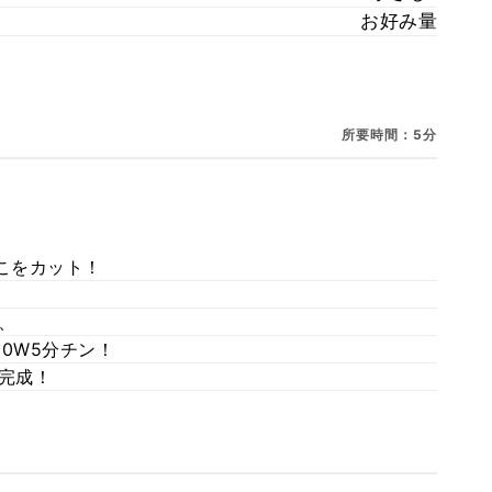
お好み量
所要時間：5分
こをカット！
、
00W5分チン！
完成！