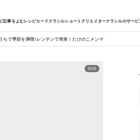
ピ
記事をよむ
レシピカード
クラシルショート
クリエイター
クラシルのサービ
うちで季節を満喫♪レンチンで簡単！たけのこメンマ
1/11