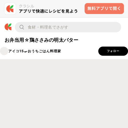
お弁当用☆鶏ささみの明太バター
アイコ15🍳おうちごはん料理家
フォロー