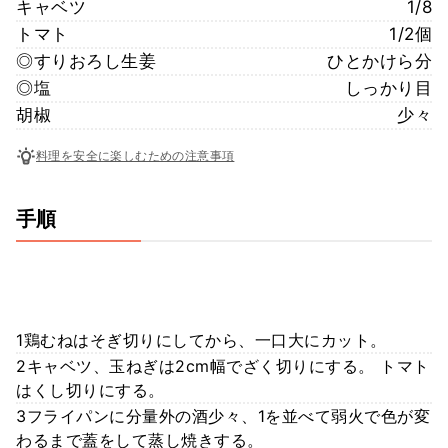
キャベツ
1/8
トマト
1/2個
◎すりおろし生姜
ひとかけら分
◎塩
しっかり目
胡椒
少々
料理を安全に楽しむための注意事項
手順
1鶏むねはそぎ切りにしてから、一口大にカット。
2キャベツ、玉ねぎは2cm幅でざく切りにする。 トマト
はくし切りにする。
3フライパンに分量外の酒少々、1を並べて弱火で色が変
わるまで蓋をして蒸し焼きする。