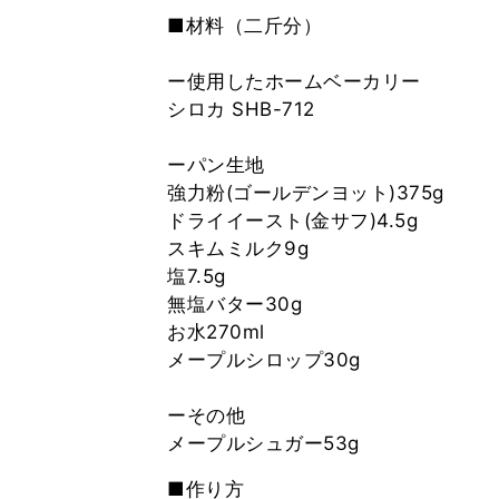
■材料（二斤分）
ー使用したホームベーカリー
シロカ SHB-712
ーパン生地
強力粉(ゴールデンヨット)375g
ドライイースト(金サフ)4.5g
スキムミルク9g
塩7.5g
無塩バター30g
お水270ml
メープルシロップ30g
ーその他
■作り方