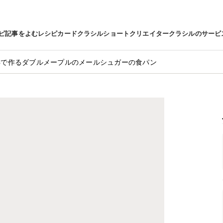
ピ
記事をよむ
レシピカード
クラシルショート
クリエイター
クラシルのサービ
Bで作るダブルメープルのメールシュガーの食パン