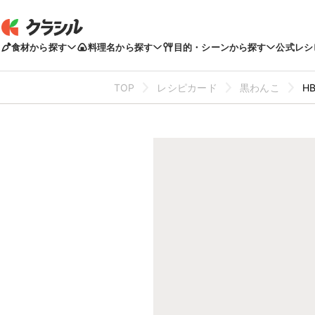
食材から探す
料理名から探す
目的・シーンから探す
公式レシ
TOP
レシピカード
黒わんこ
H