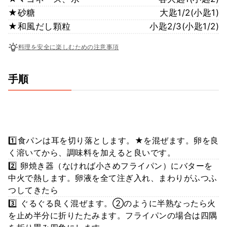
★砂糖
大匙1/2(小匙1)
★和風だし顆粒
小匙2/3(小匙1/2)
料理を安全に楽しむための注意事項
手順
1️⃣食パンは耳を切り落とします。★を混ぜます。卵を良
く溶いてから、調味料を加えると良いです。
2️⃣ 卵焼き器（なければ小さめフライパン）にバターを
中火で熱します。卵液を全て注ぎ入れ、まわりがふつふ
つしてきたら
3️⃣ ぐるぐる良く混ぜます。②のように半熟なったら火
を止め半分に折りたたみます。フライパンの場合は四隅