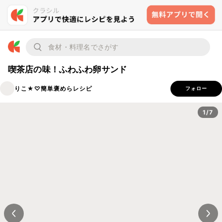
喫茶店の味！ふわふわ卵サンド
りこ★♡簡単褒めらレシピ
フォロー
1/7