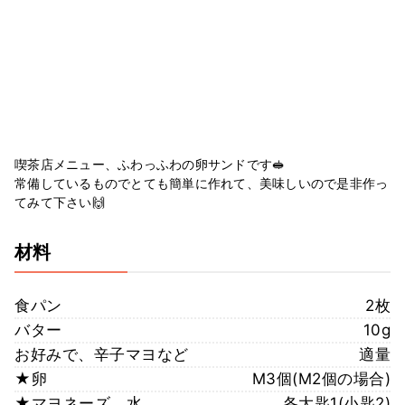
喫茶店メニュー、ふわっふわの卵サンドです🥪
常備しているものでとても簡単に作れて、美味しいので是非作っ
てみて下さい🙌
材料
食パン
2枚
バター
10g
お好みで、辛子マヨなど
適量
★卵
M3個(M2個の場合)
★マヨネーズ、水
各大匙1(小匙2)