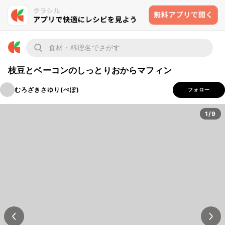
枝豆とベーコンのしっとりおからマフィン
むろざきさゆり(ぺぽ)
フォロー
1/9