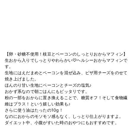
【卵・砂糖不使用！枝豆とベーコンのしっとりおからマフィン】
生おから入りでしっとりやわらかい♡ヘルシーおからマフィンで
す。
生地にはえだまめとベーコンを混ぜ込み、ピザ用チーズをのせて
焼き上げました。
ほんのり甘い生地にベーコンとチーズの塩気♪
おかず系なので朝ごはんにもピッタリです。
粉の一部をおからに置き換えることで、糖質オフ！そして食物繊
維はプラス！という嬉しい効果も♪
さらに使う油はたったの10g！
なのにおからのモソモソ感もなく、しっとり仕上がりますよ。
ダイエット中、小腹がすいた時のおやつにもおすすめです。