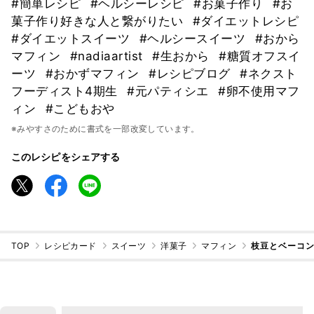
#簡単レシピ
#ヘルシーレシピ
#お菓子作り
#お
菓子作り好きな人と繋がりたい
#ダイエットレシピ
#ダイエットスイーツ
#ヘルシースイーツ
#おから
マフィン
#nadiaartist
#生おから
#糖質オフスイ
ーツ
#おかずマフィン
#レシピブログ
#ネクスト
フーディスト4期生
#元パティシエ
#卵不使用マフ
ィン
#こどもおや
※みやすさのために書式を一部改変しています。
このレシピをシェアする
TOP
レシピカード
スイーツ
洋菓子
マフィン
枝豆とベーコ