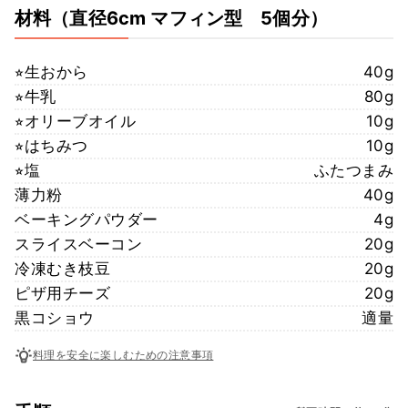
材料
（直径6cm マフィン型 5個分）
⭐︎生おから
40g
⭐︎牛乳
80g
⭐︎オリーブオイル
10g
⭐︎はちみつ
10g
⭐︎塩
ふたつまみ
薄力粉
40g
ベーキングパウダー
4g
スライスベーコン
20g
冷凍むき枝豆
20g
ピザ用チーズ
20g
黒コショウ
適量
料理を安全に楽しむための注意事項